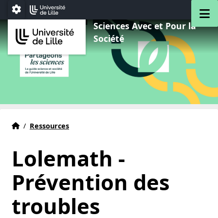
Aller au menu
Aller au contenu
Aller au pied de page
M
Paramétrage
Sciences Avec et Pour la
Société
Partageons les sciences - Université de Lille
Accueil
/
Ressources
Lolemath -
Prévention des
troubles